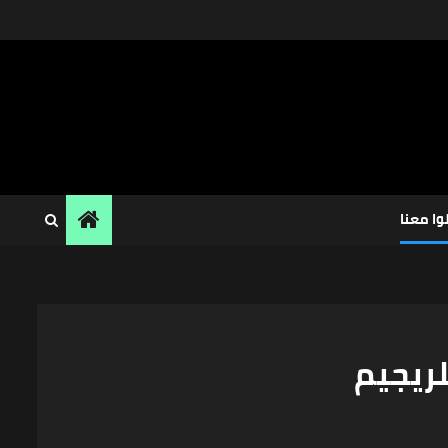
وا معنا
ريجيم