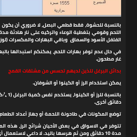
بالنسبة للحشوة، فقط قطعي البصل، لا ضروري أن يكون ن
اللحم وقومي بتغطية الوعاء واتركيه على نار هادئة مد
الفلفل الأسود والسماق وباقي البهارات والمكسرات (لوز 
في حال عدم توفر بهارات اللحم، يمكنكم استبدالها بال
غار مطحون.
بدائل البرغل للذين لديهم تحسس من مشتقات القمح
يمكن استخدام الرز أو الكينوا أو الشوفان.
دقائق أخرى.
توضع المكونات في طاحونة اللحمة أو جهاز أعداد الطعام 
تتوفر في الاسواق في بعض الأحيان شرائح الرز، هذه الم
مدة 10 دقائق ومن ثم هرسها باليد. لا داعي لاستعمال أي أداة أو جهاز كهربائي لطحنها، وتضاف إليها اللحمة والبصل والبهارات والملح كالمعتاد.