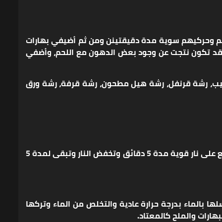
لحم وحركيهم سوية مدة دقيقتينن ومن ثم أضيفي بهارات
 (قد تكون نتجت عن وجود بعض الدهون مع اللحم، وأضفي
لطيب، رشة قرنفل، رشة هيل مطحون، رشة قرفة، رشة ورق
بالنسبة للرز أو الكينوا، يستخدم نفس كمية البرغل (1 ¼ كاس، أي ما يقارب 250 غ) ويضاف عليها 1 ½ كأس ماء مغلي وتوضع على نار قوية مدة 5 دقائق وتخفض النار وتبقى لمدة 5
ا بالماء بدرجة حرارة عادية والتخلص من الماء وتركها