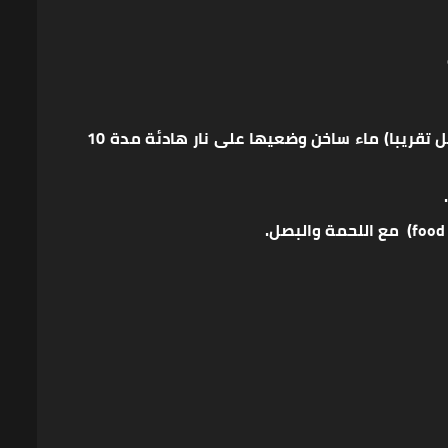
قشري القرع وقطعيه إلى قطع صغيرة، وضعي الكمية في وعاء للطهي وأضيفي عليه مقدار فنجان قهوة صغير (100 مل تقريبا) ماء ساخن وضعيها على نار هادئة مدة 10