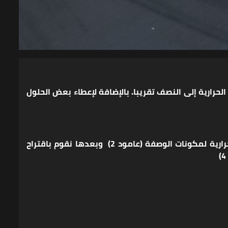
ارية إلى النصف تقريبا. بالإضافة لإعطاء بعض الحلول
في الجدول التالي نعطيكم مكونات الكبة بالوصفة التقليدية حسب توصيات الشيف (عامود1) ونحسب لكم السعرات الحرارية لمكونات الوصفة (عامود 2) وبعدها نقوم باقتراح